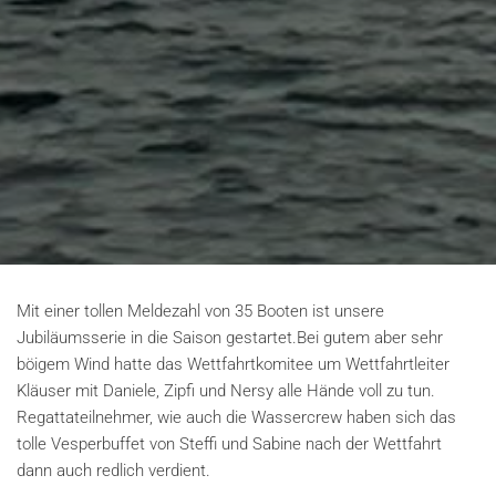
Mit einer tollen Meldezahl von 35 Booten ist unsere
Jubiläumsserie in die Saison gestartet.Bei gutem aber sehr
böigem Wind hatte das Wettfahrtkomitee um Wettfahrtleiter
Kläuser mit Daniele, Zipfi und Nersy alle Hände voll zu tun.
Regattateilnehmer, wie auch die Wassercrew haben sich das
tolle Vesperbuffet von Steffi und Sabine nach der Wettfahrt
dann auch redlich verdient.