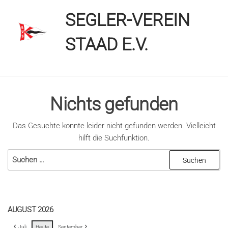
Zum
SEGLER-VEREIN
Inhalt
springen
STAAD E.V.
Nichts gefunden
Das Gesuchte konnte leider nicht gefunden werden. Vielleicht
hilft die Suchfunktion.
Suchen
nach:
AUGUST 2026
Juli
Heute
September