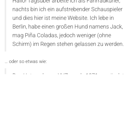
Hallo! Tagsüber arbeite ich als Fahrradkurier,
nachts bin ich ein aufstrebender Schauspieler
und dies hier ist meine Website. Ich lebe in
Berlin, habe einen großen Hund namens Jack,
mag Piña Coladas, jedoch weniger (ohne
Schirm) im Regen stehen gelassen zu werden.
… oder so etwas wie:
Das Unternehmen XYZ wurde 1971 gegründet
und versorgt die Öffentlichkeit seither mit
qualitativ hochwertigen Produkten. An seinem
Standort in einer kleinen Großstadt beschäftigt
der Betrieb über 2.000 Menschen und
unterstützt die Stadtbewohner in vielfacher
Hinsicht.