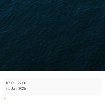
2.
18:00
–
22:00
Jubiläumsregatta
25. Juni 2026
iCal