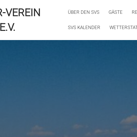
R-VEREIN
ÜBER DEN SVS
GÄSTE
R
E.V.
SVS KALENDER
WETTERSTA