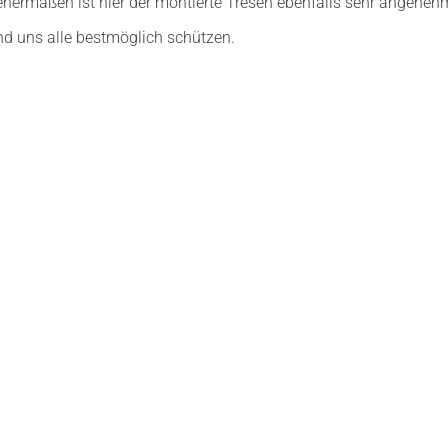
rmaßen ist hier der montierte Tresen ebenfalls sehr angeneh
und uns alle bestmöglich schützen.
Jubiläumsregatten SVS 75 