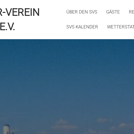
R-VEREIN
ÜBER DEN SVS
GÄSTE
R
E.V.
SVS KALENDER
WETTERSTA