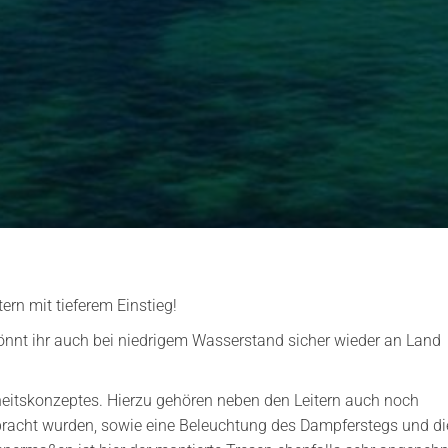
ern mit tieferem Einstieg!
könnt ihr auch bei niedrigem Wasserstand sicher wieder an Land
erheitskonzeptes. Hierzu gehören neben den Leitern auch noch
bracht wurden, sowie eine Beleuchtung des Dampferstegs und di