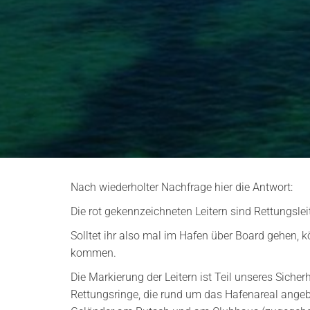
Nach wiederholter Nachfrage hier die Antwort:
Die rot gekennzeichneten Leitern sind Rettungsleit
Solltet ihr also mal im Hafen über Board gehen, 
kommen.
Die Markierung der Leitern ist Teil unseres Sich
Rettungsringe, die rund um das Hafenareal ange