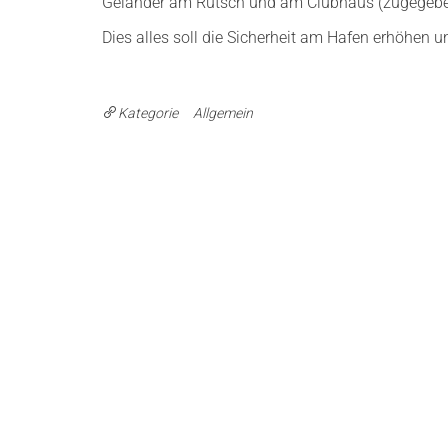
Geländer am Rutsch und am Clubhaus (zugegebene
Dies alles soll die Sicherheit am Hafen erhöhen 
Kategorie
Allgemein
Beitragsnavigation
Vorheriger
ZURÜCK
Beitrag
Erfolgreicher Saisoneinstieg für Max König